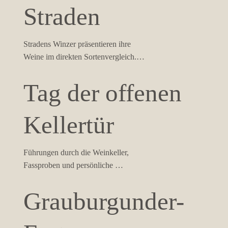
Straden
Stradens Winzer präsentieren ihre 
Weine im direkten Sortenvergleich. 
Entspannt mit dem Bus von Winzer 
zu Winzer den Frühling willkommen 
Tag der offenen
heißen.
Kellertür
Führungen durch die Weinkeller, 
Fassproben und persönliche 
Gespräche mit den Winzern geben 
spannende Einblicke in die Arbeit der 
Grauburgunder-
Betriebe – ein Blick hinter die 
Kulissen des Weinbaus in Straden.