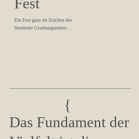
Fest
Ein Fest ganz im Zeichen des 
Stradener Grauburgunders: 
Ausgewählte Weine, regionale 
Kulinarik und Live-Musik sorgen für 
genussvolle Stunden am historischen 
Platz in Straden.
{
Das Fundament der